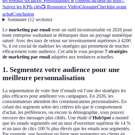
les réseaux sociaux
6. Personnalisez le contenu au-delà du nom
7.
Suivez les KPIs clés
📺 Ressource Vidéo
Glossaire
Checklist avant
achat
Conclusion
Sommaire
(
12
sections
)
Le
marketing par email
reste un outil incontournable en 2026 pour
toute entreprise souhaitant se démarquer dans un paysage numérique
saturé. Avec des taux de retour sur investissement supérieurs à 4200
%, il est crucial de maîtriser les stratégies qui permettent de toucher
efficacement votre audience. Cet article vous propose
7 stratégies
de marketing par email
adaptées aux tendances actuelles.
1. Segmentez votre audience pour une
meilleure personnalisation
La segmentation de votre liste d’emails est l’une des stratégies les
plus efficaces pour améliorer vos campagnes. En 2026, les
consommateurs attendent des communications personnalisées. En
créant des segments selon des critères tels que le comportement
d'achat, les préférences, ou encore la démographie, vous pouvez
envoyer des messages plus ciblés. Une étude d’
HubSpot
a montré
que les emails segmentés ont un taux d'ouverture supérieur de 14 %
et un taux de clics 100 % plus élevés que les emails non segmentés.
Par exemple, une boutique en ligne peut segmenter ses clients en