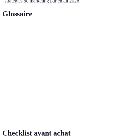
"stratégies de marketing par email 2026".
Glossaire
Terme
Définition
Processus de diviser sa liste d'emails en groupes
Segmentation
similaires pour une communication ciblée.
Utilisation de logiciels pour envoyer des emails
Automatisation
automatiquement en fonction de conditions ou
d'événements spécifiques.
KPI
Mesures utilisées pour évaluer le succès d'une
(Indicateur de
campagne de marketing, ex : taux d'ouverture,
performance
taux de clic.
clé)
Checklist avant achat