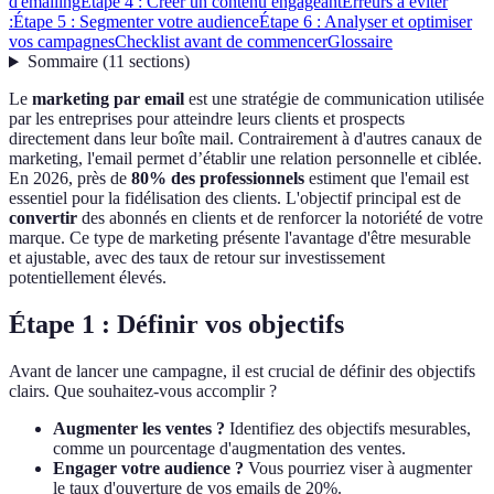
d'emailing
Étape 4 : Créer un contenu engageant
Erreurs à éviter
:
Étape 5 : Segmenter votre audience
Étape 6 : Analyser et optimiser
vos campagnes
Checklist avant de commencer
Glossaire
Sommaire
(
11
sections
)
Le
marketing par email
est une stratégie de communication utilisée
par les entreprises pour atteindre leurs clients et prospects
directement dans leur boîte mail. Contrairement à d'autres canaux de
marketing, l'email permet d’établir une relation personnelle et ciblée.
En 2026, près de
80% des professionnels
estiment que l'email est
essentiel pour la fidélisation des clients. L'objectif principal est de
convertir
des abonnés en clients et de renforcer la notoriété de votre
marque. Ce type de marketing présente l'avantage d'être mesurable
et ajustable, avec des taux de retour sur investissement
potentiellement élevés.
Étape 1 : Définir vos objectifs
Avant de lancer une campagne, il est crucial de définir des objectifs
clairs. Que souhaitez-vous accomplir ?
Augmenter les ventes ?
Identifiez des objectifs mesurables,
comme un pourcentage d'augmentation des ventes.
Engager votre audience ?
Vous pourriez viser à augmenter
le taux d'ouverture de vos emails de 20%.