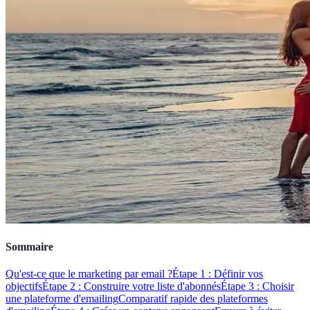
Sommaire
Qu'est-ce que le marketing par email ?
Étape 1 : Définir vos
objectifs
Étape 2 : Construire votre liste d'abonnés
Étape 3 : Choisir
une plateforme d'emailing
Comparatif rapide des plateformes