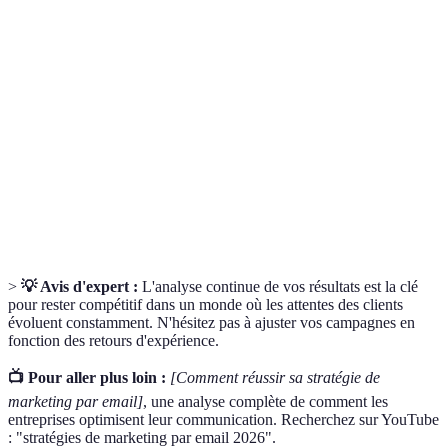
Terme
Définition
Taux
Pourcentage d'emails ouverts par rapport aux
d'ouverture
emails envoyés.
Processus de division de votre audience en
Segmentation
sous-groupes pour un marketing ciblé.
Utilisation d'outils pour envoyer des campagnes
Automatisation
d'email sans intervention manuelle.
>
💡 Avis d'expert :
L'analyse continue de vos résultats est la clé
pour rester compétitif dans un monde où les attentes des clients
évoluent constamment. N'hésitez pas à ajuster vos campagnes en
fonction des retours d'expérience.
📺 Pour aller plus loin :
[Comment réussir sa stratégie de
marketing par email]
, une analyse complète de comment les
entreprises optimisent leur communication. Recherchez sur YouTube
: "stratégies de marketing par email 2026".