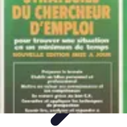
Marketing Mail
Stratégies de base
Stratégies avancées
Technologies et
outils
Optimisation des performances
Tendances et actualités
Marketing Mail