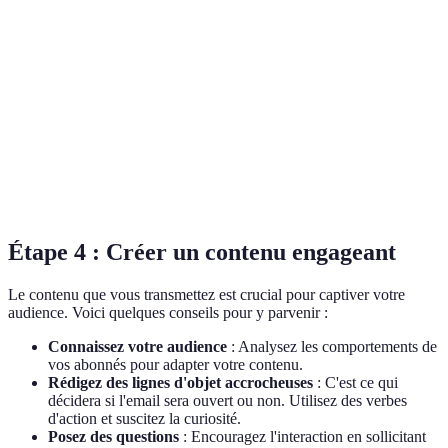
O
Segmentation
★★★★☆
★★★★☆
★★★☆☆
B
Automatisation
★★★☆☆
★★★★☆
★★★★★
s
Statistiques
O
★★★★☆
★★★☆☆
★★★★☆
avancées
C
Étape 4 : Créer un contenu engageant
Le contenu que vous transmettez est crucial pour captiver votre
audience. Voici quelques conseils pour y parvenir :
Connaissez votre audience
: Analysez les comportements de
vos abonnés pour adapter votre contenu.
Rédigez des lignes d'objet accrocheuses
: C'est ce qui
décidera si l'email sera ouvert ou non. Utilisez des verbes
d'action et suscitez la curiosité.
Posez des questions
: Encouragez l'interaction en sollicitant