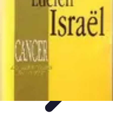
Marketing Mail
Stratégies de base
Stratégies avancées
Technologies et
outils
Optimisation des performances
Tendances et actualités
Marketing Mail