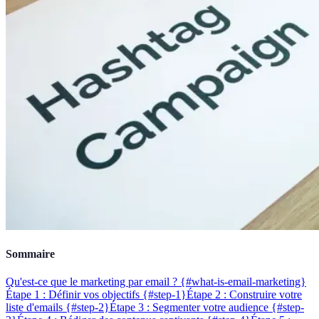
Sommaire
Qu'est-ce que le marketing par email ? {#what-is-email-marketing}
Étape 1 : Définir vos objectifs {#step-1}
Étape 2 : Construire votre
liste d'emails {#step-2}
Étape 3 : Segmenter votre audience {#step-