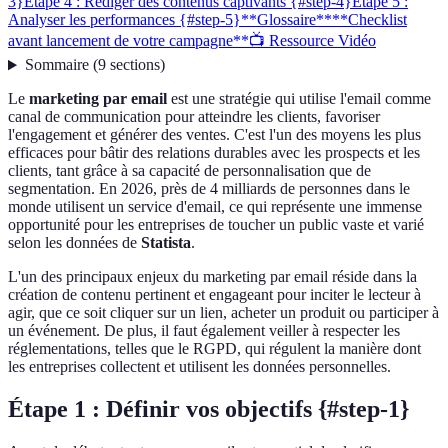
3}
Étape 4 : Rédiger des contenus captivants {#step-4}
Étape 5 :
Analyser les performances {#step-5}
**Glossaire**
**Checklist
avant lancement de votre campagne**
📺 Ressource Vidéo
Sommaire
(
9
sections
)
Le
marketing par email
est une stratégie qui utilise l'email comme
canal de communication pour atteindre les clients, favoriser
l'engagement et générer des ventes. C'est l'un des moyens les plus
efficaces pour bâtir des relations durables avec les prospects et les
clients, tant grâce à sa capacité de personnalisation que de
segmentation. En 2026, près de 4 milliards de personnes dans le
monde utilisent un service d'email, ce qui représente une immense
opportunité pour les entreprises de toucher un public vaste et varié
selon les données de
Statista
.
L'un des principaux enjeux du marketing par email réside dans la
création de contenu pertinent et engageant pour inciter le lecteur à
agir, que ce soit cliquer sur un lien, acheter un produit ou participer à
un événement. De plus, il faut également veiller à respecter les
réglementations, telles que le RGPD, qui régulent la manière dont
les entreprises collectent et utilisent les données personnelles.
Étape 1 : Définir vos objectifs {#step-1}