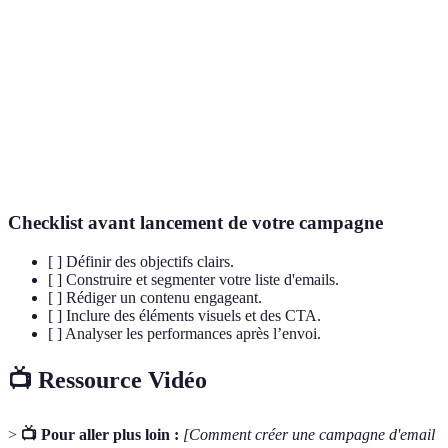
Indicateurs clés de performance pour mesurer le
KPIs
succès d'une campagne.
Appel à l'action, incitant les lecteurs à réaliser
CTA
une action précise.
Processus de diviser une liste d'emails en sous-
Segmentation
groupes basés sur des caractéristiques communes.
Checklist avant lancement de votre campagne
[ ] Définir des objectifs clairs.
[ ] Construire et segmenter votre liste d'emails.
[ ] Rédiger un contenu engageant.
[ ] Inclure des éléments visuels et des CTA.
[ ] Analyser les performances après l’envoi.
📺 Ressource Vidéo
>
📺 Pour aller plus loin :
[Comment créer une campagne d'email