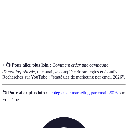
CTR (Click-
Mesure le pourcentage de clics sur un lien par
Through
rapport au nombre d'emails ouverts.
Rate)
Segment de
Groupe d'individus ayant des caractéristiques
marché
similaires, facilitant le ciblage.
>
📺 Pour aller plus loin :
Comment créer une campagne
d'emailing réussie
, une analyse complète de stratégies et d'outils.
Recherchez sur YouTube : "stratégies de marketing par email 2026".
📺
Pour aller plus loin :
stratégies de marketing par email 2026
sur
YouTube