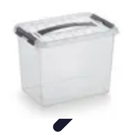
Marketing Mail
Stratégies de base
Stratégies avancées
Technologies et
outils
Optimisation des performances
Tendances et actualités
Marketing Mail