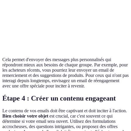
Taux d'ouverture
40%
15%
5%
Dernière
Pas
30 jours
60 jours
interaction
d'interaction
Type de produit
Électronique
Vêtements
Services
Cela permet d'envoyer des messages plus personnalisés qui
répondront mieux aux besoins de chaque groupe. Par exemple, pour
les acheteurs récents, vous pourriez leur envoyer un email de
remerciement et des suggestions de produits. Pour ceux qui n'ont pas
interagi depuis longtemps, envisagez un email de réengagement
avec une offre spéciale pour inciter à revenir.
Étape 4 : Créer un contenu engageant
Le contenu de vos emails doit être captivant et doit inciter à l'action.
Bien choisir votre objet
est crucial, car c'est souvent ce qui
détermine si votre email sera ouvert. Utilisez des formulations
accrocheuses, des questions intrigantes, ou proposez des offres