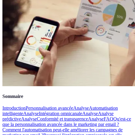
Sommaire
Introduction
Personnalisation avancée
Analyse
Automatisation
intelligente
Analyse
Intégration omnicanale
Analyse
Analyse
prédictive
Analyse
Conformité et transparence
Analyse
FAQ
Qu'est-ce
que la personnalisation avancée dans le marketing par email ?
Comment l'automatisation peut-elle améliorer les campagnes de